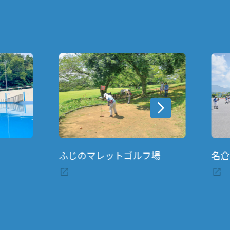
ふじのマレットゴルフ場
名倉